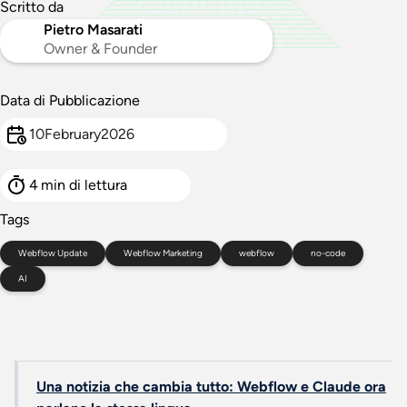
Scritto da
Pietro Masarati
Owner & Founder
Data di Pubblicazione
10
February
2026
4
min di lettura
Tags
Webflow Update
Webflow Marketing
webflow
no-code
AI
Una notizia che cambia tutto: Webflow e Claude ora