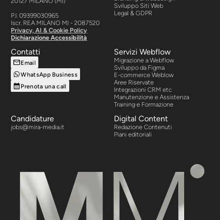
20127 MILANO (MI)
Sviluppo Siti Web
Legal & GDPR
P.I. 09399030965
Iscr. REA MILANO MI - 2087520
Privacy, AI & Cookie Policy
Dichiarazione Accessibilità
Contatti
Servizi Webflow
Migrazione a Webflow
Email
Sviluppo da Figma
WhatsApp Business
E-commerce Weblow
Aree Riservate
Prenota una call
Integrazioni CRM etc
Manutenzione e Assistenza
Training e Formazione
Candidature
Digital Content
jobs@mira-media.it
Redazione Contenuti
Piani editoriali