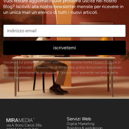
Vuoi restare aggiornato sulle prossime uscite nel nostro
Blog? Iscriviti alla nostra newsletter mensile per ricevere in
un unica mail un elenco di tutti i nuovi articoli.
cliccando sul pulsanti "iscrivimi" intendi accettatela nostra
Privacy Policy
e ci
autorizzi ad inviarti la Newsletter di Miramedia. potrai disiscriverti in qualsiasi
momento direttamente dal bulsante "disiscrivimi" presente nel piede delle
nostre Newsletter.
Servizi Web
Digital Marketing
via A. Bono Cairoli 28a
Branding & webdesign