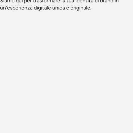
Siamo qui per trasformare la tua identità di brand in
un'esperienza digitale unica e originale.
Hai un progetto
che vorresti realizzare ?