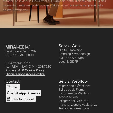
autorizzi ad inviarti la Newsletter di Miramedia. potrai disiscriverti in qualsiasi
momento direttamente dal bulsante "disiscrivimi" presente nel piede delle
nostre Newsletter.
Servizi Web
Digital Marketing
via A. Bono Cairoli 28a
Branding & webdesign
20127 MILANO (MI)
Sviluppo Siti Web
Legal & GDPR
P.I. 09399030965
Iscr. REA MILANO MI - 2087520
Privacy, AI & Cookie Policy
Dichiarazione Accessibilità
Contatti
Servizi Webflow
Migrazione a Webflow
Email
Sviluppo da Figma
WhatsApp Business
E-commerce Weblow
Aree Riservate
Prenota una call
Integrazioni CRM etc
Manutenzione e Assistenza
Training e Formazione