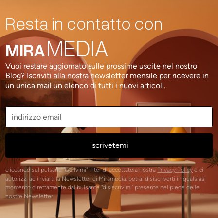
Resta in contatto con
MEDIA
MIRA
Vuoi restare aggiornato sulle prossime uscite nel nostro
Blog? Iscriviti alla nostra newsletter mensile per ricevere in
un unica mail un elenco di tutti i nuovi articoli.
cliccando sul pulsanti "iscrivimi" intendi accettatela nostra
Privacy Policy
e ci
autorizzi ad inviarti la Newsletter di Miramedia. potrai disiscriverti in qualsiasi
momento direttamente dal bulsante "disiscrivimi" presente nel piede delle
nostre Newsletter.