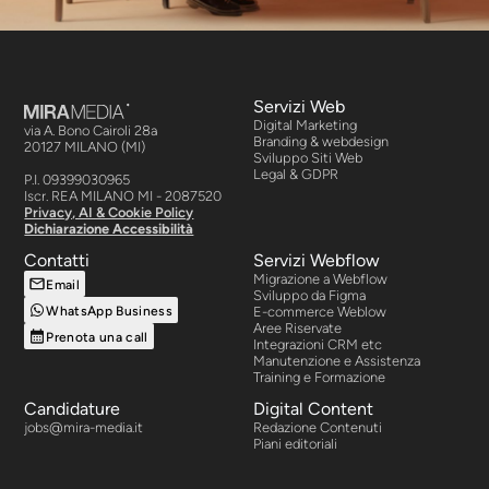
Servizi Web
Digital Marketing
via A. Bono Cairoli 28a
Branding & webdesign
20127 MILANO (MI)
Sviluppo Siti Web
Legal & GDPR
P.I. 09399030965
Iscr. REA MILANO MI - 2087520
Privacy, AI & Cookie Policy
Dichiarazione Accessibilità
Contatti
Servizi Webflow
Migrazione a Webflow
Email
Sviluppo da Figma
WhatsApp Business
E-commerce Weblow
Aree Riservate
Prenota una call
Integrazioni CRM etc
Manutenzione e Assistenza
Training e Formazione
Candidature
Digital Content
jobs@mira-media.it
Redazione Contenuti
Piani editoriali