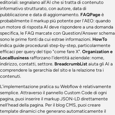
editoriali: segnalano all'AI che si tratta di contenuto
informativo strutturato, con autore, data di
pubblicazione e data di aggiornamento.
FAQPage
è
probabilmente il markup più potente per l'AEO: quando
un motore di risposta AI deve rispondere a una domanda
specifica, le FAQ marcate con Question/Answer schema
sono le prime fonti da cui estrae informazioni.
HowTo
indica guide procedurali step-by-step, particolarmente
efficaci per query del tipo "come fare X".
Organization e
LocalBusiness
rafforzano l'identità aziendale: nome,
indirizzo, contatti, settore.
BreadcrumbList
aiuta gli AI a
comprendere la gerarchia del sito e la relazione tra i
contenuti.
L'implementazione pratica su Webflow è relativamente
semplice. Attraverso il pannello Custom Code di ogni
pagina, puoi inserire il markup JSON-LD direttamente
nell'head della pagina. Per il blog CMS, puoi creare
template dinamici che generano automaticamente il