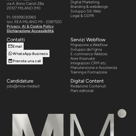
Digital Marketing
via A. Bono Cairoli 28a
Branding & webdesign
20127 MILANO (MI)
Sviluppo Siti Web
Legal & GDPR
P.I. 09399030965
Iscr. REA MILANO MI - 2087520
Privacy, AI & Cookie Policy
Dichiarazione Accessibilità
Contatti
Servizi Webflow
Migrazione a Webflow
Email
Sviluppo da Figma
WhatsApp Business
E-commerce Weblow
Aree Riservate
Prenota una call
Integrazioni CRM etc
Manutenzione e Assistenza
Training e Formazione
Candidature
Digital Content
jobs@mira-media.it
Redazione Contenuti
Piani editoriali