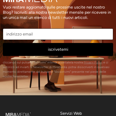
Vuoi restare aggiornato sulle prossime uscite nel nostro
Blog? Iscriviti alla nostra newsletter mensile per ricevere in
un unica mail un elenco di tutti i nuovi articoli.
cliccando sul pulsanti "iscrivimi" intendi accettatela nostra
Privacy Policy
e ci
autorizzi ad inviarti la Newsletter di Miramedia. potrai disiscriverti in qualsiasi
momento direttamente dal bulsante "disiscrivimi" presente nel piede delle
nostre Newsletter.
Servizi Web