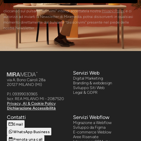
cliccando sul pulsanti "iscrivimi" intendi accettatela nostra
Privacy Policy
e ci
autorizzi ad inviarti la Newsletter di Miramedia. potrai disiscriverti in qualsiasi
momento direttamente dal bulsante "disiscrivimi" presente nel piede delle
nostre Newsletter.
Servizi Web
Digital Marketing
via A. Bono Cairoli 28a
Branding & webdesign
20127 MILANO (MI)
Sviluppo Siti Web
Legal & GDPR
P.I. 09399030965
Iscr. REA MILANO MI - 2087520
Privacy, AI & Cookie Policy
Dichiarazione Accessibilità
Contatti
Servizi Webflow
Migrazione a Webflow
Email
Sviluppo da Figma
WhatsApp Business
E-commerce Weblow
Aree Riservate
Prenota una call