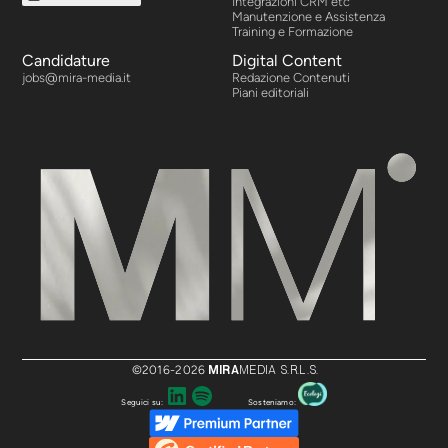
Integrazioni CRM etc
Manutenzione e Assistenza
Training e Formazione
Candidature
Digital Content
jobs@mira-media.it
Redazione Contenuti
Piani editoriali
MIRA
MEDIA S.R.L.S.
©2016-
2026
Seguici su:
Sosteniamo: