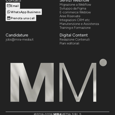
Contatti
Servizi Webflow
Migrazione a Webflow
Email
Sviluppo da Figma
WhatsApp Business
E-commerce Weblow
Aree Riservate
Prenota una call
Integrazioni CRM etc
Manutenzione e Assistenza
Training e Formazione
Candidature
Digital Content
jobs@mira-media.it
Redazione Contenuti
Piani editoriali
MIRA
MEDIA S.R.L.S.
©2016-
2026