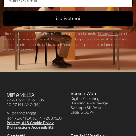
cliccando sul pulsanti "iscrivimi" intendi accettatela nostra
Privacy Policy
e ci
autorizzi ad inviarti la Newsletter di Miramedia. potrai disiscriverti in qualsiasi
momento direttamente dal bulsante "disiscrivimi" presente nel piede delle
nostre Newsletter.
Servizi Web
Digital Marketing
via A. Bono Cairoli 28a
Branding & webdesign
20127 MILANO (MI)
Sviluppo Siti Web
Legal & GDPR
P.I. 09399030965
Iscr. REA MILANO MI - 2087520
Privacy, AI & Cookie Policy
Dichiarazione Accessibilità