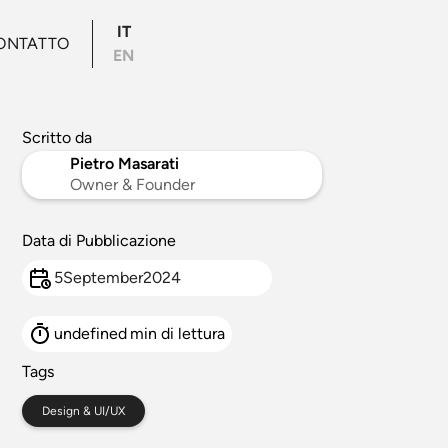
IT
ONTATTO
EN
Scritto da
Pietro Masarati
Owner & Founder
Data di Pubblicazione
5
September
2024
undefined
min di lettura
Tags
Design & UI/UX