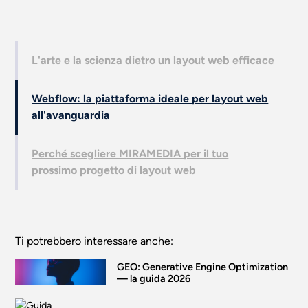
L'arte e la scienza dietro un layout web efficace
Webflow: la piattaforma ideale per layout web
all'avanguardia
Perché scegliere MIRAMEDIA per il tuo
prossimo progetto di layout web
Ti potrebbero interessare anche:
GEO: Generative Engine Optimization
— la guida 2026