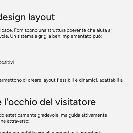
 design layout
efficace. Forniscono una struttura coerente che aiuta a
vole. Un sistema a griglia ben implementato può:
ositivi
rmettono di creare layout flessibili e dinamici, adattabili a
 l'occhio del visitatore
 modo esteticamente gradevole, ma guida attivamente
ene attraverso:
ento per enfatizzare gli elementi più importanti.