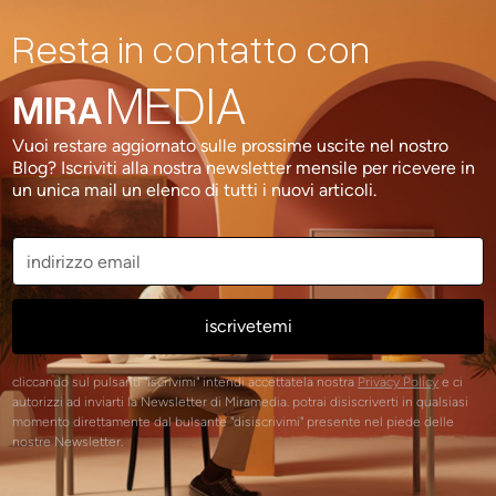
Resta in contatto con
MEDIA
MIRA
Vuoi restare aggiornato sulle prossime uscite nel nostro
Blog? Iscriviti alla nostra newsletter mensile per ricevere in
un unica mail un elenco di tutti i nuovi articoli.
cliccando sul pulsanti "iscrivimi" intendi accettatela nostra
Privacy Policy
e ci
autorizzi ad inviarti la Newsletter di Miramedia. potrai disiscriverti in qualsiasi
momento direttamente dal bulsante "disiscrivimi" presente nel piede delle
nostre Newsletter.