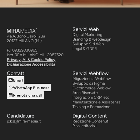
Servizi Web
Digital Marketing
via A. Bono Cairoli 28a
Branding & webdesign
20127 MILANO (MI)
Sviluppo Siti Web
Legal & GDPR
P.I. 09399030965
Iscr. REA MILANO MI - 2087520
Privacy, AI & Cookie Policy
Dichiarazione Accessibilità
Contatti
Servizi Webflow
Migrazione a Webflow
Email
Sviluppo da Figma
WhatsApp Business
E-commerce Weblow
Aree Riservate
Prenota una call
Integrazioni CRM etc
Manutenzione e Assistenza
Training e Formazione
Candidature
Digital Content
jobs@mira-media.it
Redazione Contenuti
Piani editoriali