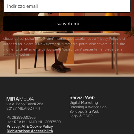
cliccando sul pulsanti "iscrivimi" intendi accettatela nostra
Privacy Policy
e ci
autorizzi ad inviarti la Newsletter di Miramedia. potrai disiscriverti in qualsiasi
momento direttamente dal bulsante "disiscrivimi" presente nel piede delle
nostre Newsletter.
Servizi Web
Digital Marketing
via A. Bono Cairoli 28a
Branding & webdesign
20127 MILANO (MI)
Sviluppo Siti Web
Legal & GDPR
P.I. 09399030965
Iscr. REA MILANO MI - 2087520
Privacy, AI & Cookie Policy
Dichiarazione Accessibilità