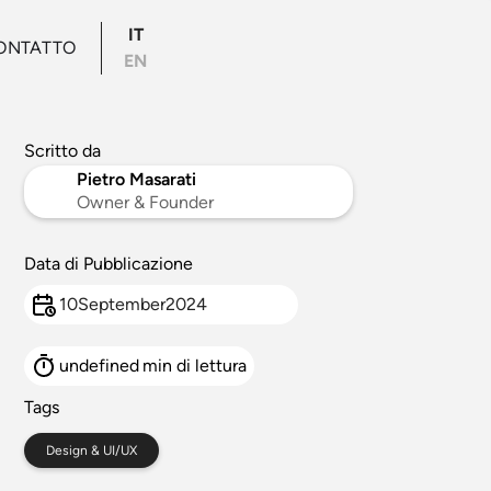
IT
ONTATTO
EN
Scritto da
Pietro Masarati
Owner & Founder
Data di Pubblicazione
10
September
2024
undefined
min di lettura
Tags
Design & UI/UX