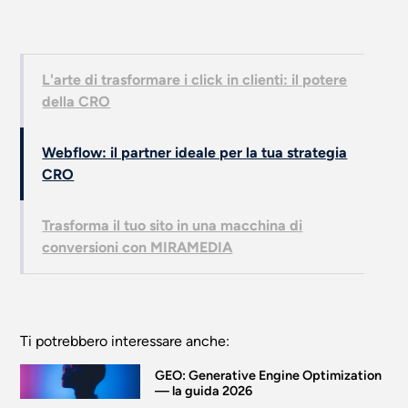
L'arte di trasformare i click in clienti: il potere
della CRO
Webflow: il partner ideale per la tua strategia
CRO
Trasforma il tuo sito in una macchina di
conversioni con MIRAMEDIA
Ti potrebbero interessare anche:
GEO: Generative Engine Optimization
— la guida 2026