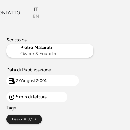
IT
ONTATTO
EN
Scritto da
Pietro Masarati
Owner & Founder
Data di Pubblicazione
27
August
2024
5
min di lettura
Tags
Design & UI/UX