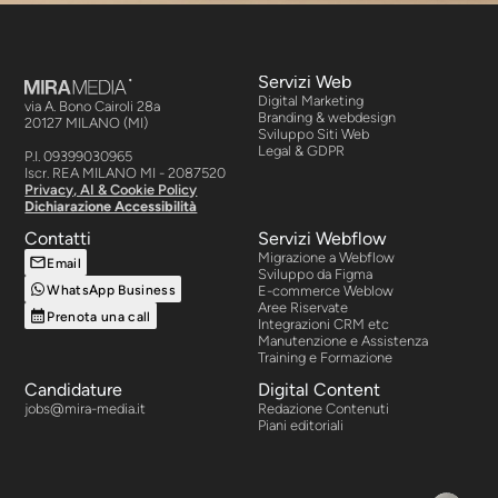
Servizi Web
Digital Marketing
via A. Bono Cairoli 28a
Branding & webdesign
20127 MILANO (MI)
Sviluppo Siti Web
Legal & GDPR
P.I. 09399030965
Iscr. REA MILANO MI - 2087520
Privacy, AI & Cookie Policy
Dichiarazione Accessibilità
Contatti
Servizi Webflow
Migrazione a Webflow
Email
Sviluppo da Figma
WhatsApp Business
E-commerce Weblow
Aree Riservate
Prenota una call
Integrazioni CRM etc
Manutenzione e Assistenza
Training e Formazione
Candidature
Digital Content
jobs@mira-media.it
Redazione Contenuti
Piani editoriali