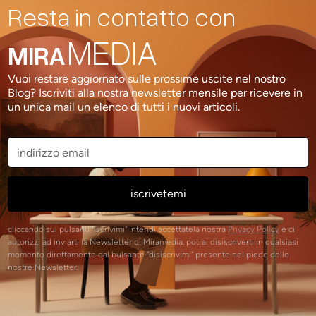
Resta in contatto con
MEDIA
MIRA
Vuoi restare aggiornato sulle prossime uscite nel nostro
Blog? Iscriviti alla nostra newsletter mensile per ricevere in
un unica mail un elenco di tutti i nuovi articoli.
cliccando sul pulsanti "iscrivimi" intendi accettatela nostra
Privacy Policy
e ci
autorizzi ad inviarti la Newsletter di Miramedia. potrai disiscriverti in qualsiasi
momento direttamente dal bulsante "disiscrivimi" presente nel piede delle
nostre Newsletter.