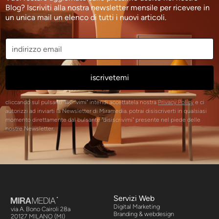
Blog? Iscriviti alla nostra newsletter mensile per ricevere in
un unica mail un elenco di tutti i nuovi articoli.
cliccando sul pulsanti "iscrivimi" intendi accettatela nostra
Privacy Policy
e ci
autorizzi ad inviarti la Newsletter di Miramedia. potrai disiscriverti in qualsiasi
momento direttamente dal bulsante "disiscrivimi" presente nel piede delle
nostre Newsletter.
Servizi Web
Digital Marketing
via A. Bono Cairoli 28a
Branding & webdesign
20127 MILANO (MI)