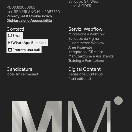
Sviluppo Siti Web
Legal & GDPR
P.I. 09399030965
Iscr. REA MILANO MI - 2087520
Privacy, AI & Cookie Policy
Dichiarazione Accessibilità
Contatti
Servizi Webflow
Migrazione a Webflow
Email
Sviluppo da Figma
WhatsApp Business
E-commerce Weblow
Aree Riservate
Prenota una call
Integrazioni CRM etc
Manutenzione e Assistenza
Training e Formazione
Candidature
Digital Content
jobs@mira-media.it
Redazione Contenuti
Piani editoriali